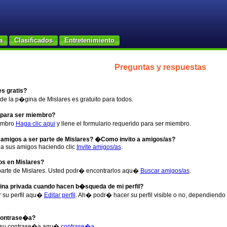
a
Clasificados
Entretenimiento
Preguntas y respuestas
s gratis?
de la p�gina de Mislares es gratuito para todos.
para ser miembro?
iembro
Haga clic aqui
y llene el formulario requerido para ser miembro.
 amigos a ser parte de Mislares? �Como invito a amigos/as?
r a sus amigos haciendo clic
Invite amigos/as
.
 en Mislares?
parte de Mislares. Usted podr� encontrarlos aqu�
Buscar amigos/as
.
a privada cuando hacen b�squeda de mi perfil?
 su perfil aqu�
Editar perfil
. Ah� podr� hacer su perfil visible o no, dependiendo
ontrase�a?
 su contrase�a aqu�
contrase�a
.