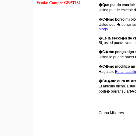
Venda/ Compre GRATIS!
�Que puedo escribir
Usted puede escribir d
�C�mo borro mi blo
Usted podr� borrar su 
blogs
.
�Es la secci�n de cl
Si, usted puede vende
�C�mo pongo algo a 
Usted lo puede hace
�C�mo modifico mi a
Haga clic
Editar clasif
�Cu�nto dura mi art�
El articulo dicho. Es
podr� borrar su art�c
Grupo Mislares