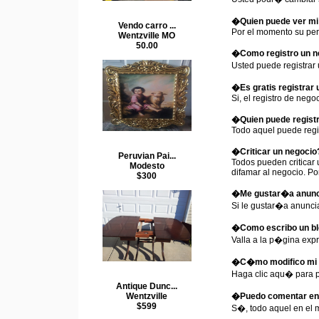
�Quien puede ver mi 
Vendo carro ...
Por el momento su perf
Wentzville MO
50.00
�Como registro un n
Usted puede registra
�Es gratis registrar 
Si, el registro de negoc
�Quien puede registr
Todo aquel puede regi
�Criticar un negocio
Peruvian Pai...
Todos pueden criticar 
Modesto
difamar al negocio. Po
$300
�Me gustar�a anunc
Si le gustar�a anunci
�Como escribo un bl
Valla a la p�gina exp
�C�mo modifico mi 
Haga clic aqu� para p
Antique Dunc...
Wentzville
�Puedo comentar en
$599
S�, todo aquel en el 