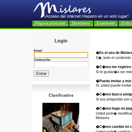
Página principal
Directorio
Exprésate
Critic
Login
Email
�Es el uso de Mislare
S�, todo el contenido 
Contraseña
�C�mo me registro 
Si le gustar�a ser m
�Puedo invitar a mis
Si, usted puede invita
�C�mo busco amigos
Clasificados
Si sus amigos/as son 
�C�mo hago mi pagin
Usted podr� modificar
Mislares.
�C�mo cambio mi c
Usted podr� cambiar