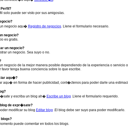
Perfil?
il solo puede ser visto por sus amigos/as.
egocio?
r un negocio aqu�
Registro de negocios
. Llene el formulario necesario.
un negocio?
io es gratis.
ar un negocio?
strar un negocio. Sea suyo o no.
?
un negocio de la mejor manera posible dependiendo de la experiencia o servicio oto
r favor tenga buena conciencia sobre lo que escribe.
iar aqu�?
ar aqu� en forma de hacer publicidad, cont�ctenos para poder darle una estima
og?
r�sate y escriba un blog ah�
Escribe un blog
.Llene el formulario requerido.
blog de expr�sate?
oder modificar su blog
Editar blog
.El blog debe ser suyo para poder modificarlo.
 blogs?
momento puede comentar en todos los blogs.