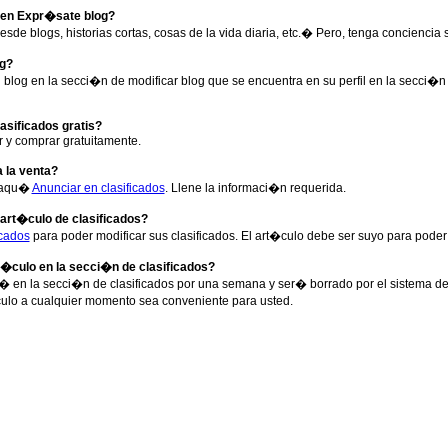
 en Expr�sate blog?
esde blogs, historias cortas, cosas de la vida diaria, etc.� Pero, tenga conciencia
g?
blog en la secci�n de modificar blog que se encuentra en su perfil en la secci�n
asificados gratis?
r y comprar gratuitamente.
la venta?
r aqu�
Anunciar en clasificados
. Llene la informaci�n requerida.
rt�culo de clasificados?
icados
para poder modificar sus clasificados. El art�culo debe ser suyo para poder 
culo en la secci�n de clasificados?
tar� en la secci�n de clasificados por una semana y ser� borrado por el sistem
ulo a cualquier momento sea conveniente para usted.