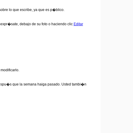
 sobre lo que escribe, ya que es p�blico.
 expr�sate, debajo de su foto o haciendo clic
Editar
modificarlo.
a despu�s que la semana haiga pasado. Usted tambi�n