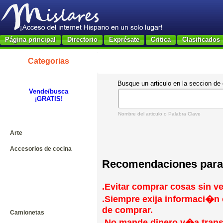
Página principal
Directorio
Exprésate
Critica
Clasificados
Categorias
Busque un articulo en la seccion de 
Vende/busca
¡GRATIS!
Nombre del articulo o Palabra Clave
Arte
Accesorios de cocina
Recomendaciones para
.Evitar comprar cosas sin ve
.Siempre exija informaci�n 
de comprar.
Camionetas
.No mande dinero v�a transf