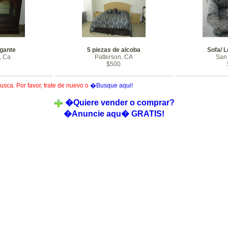
egante
5 piezas de alcoba
Sofa/ 
, Ca
Patterson, CA
San 
$500
usca. Por favor, trate de nuevo o
�Busque aqui!
�Quiere vender o comprar?
�Anuncie aqu� GRATIS!