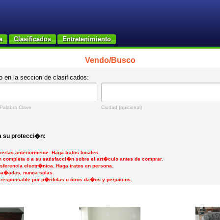
a
Clasificados
Entretenimiento
Vendo/Busco
o en la seccion de clasificados:
 Palabra Clave
Ciudad (opicional)
 su protecci�n:
erlas anteriormente. Haga tratos locales.
 completa o a su satisfacci�n sobre el art�culo antes de comprar.
ferencia electr�nica. Haga tratos en persona.
a�adas, nunca solas.
 responsable por p�rdidas u otros da�os y perjuicios.