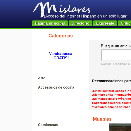
Página principal
Directorio
Exprésate
Critic
Categorias
Busque un articul
Vende/busca
¡GRATIS!
Nombre del articulo o
Arte
Recomendaciones para
Accesorios de cocina
.Evitar comprar cosas sin v
.Siempre exija informaci�n
.No mande dinero v�a trans
Haga transacciones acomp
**Mislares.com no se hace
Muebles
Camionetas