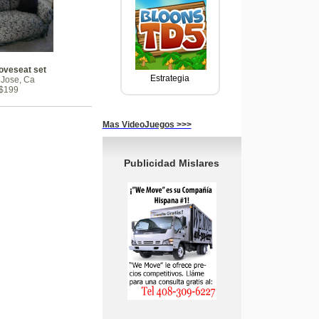
Loveseat set
Estrategia
Jose, Ca
$199
Mas VideoJuegos >>>
Publicidad Mislares