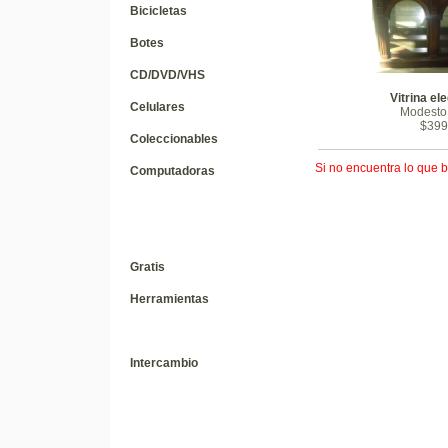
Bicicletas
Botes
CD/DVD/VHS
Vitrina el
Celulares
Modesto
$399
Coleccionables
Si no encuentra lo que b
Computadoras
Gratis
Herramientas
Intercambio