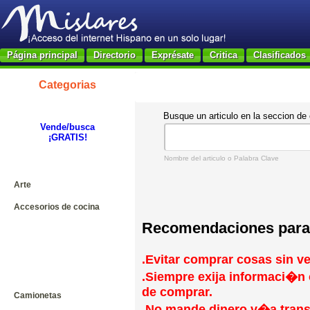
Página principal
Directorio
Exprésate
Critica
Clasificados
Categorias
Busque un articulo en la seccion de 
Vende/busca
¡GRATIS!
Nombre del articulo o Palabra Clave
Arte
Accesorios de cocina
Recomendaciones para
.Evitar comprar cosas sin ve
.Siempre exija informaci�n 
de comprar.
Camionetas
.No mande dinero v�a transf