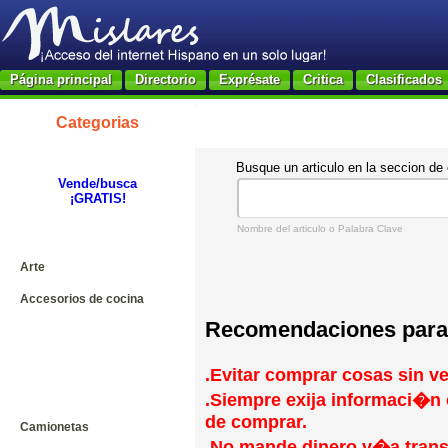
Página principal
Directorio
Exprésate
Critica
Clasificados
Categorias
Busque un articulo en la seccion de 
Vende/busca
¡GRATIS!
Nombre del articulo o Palabra Clave
Arte
Accesorios de cocina
Recomendaciones para
.Evitar comprar cosas sin ve
.Siempre exija informaci�n 
de comprar.
Camionetas
.No mande dinero v�a transf