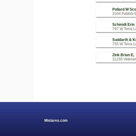
Pollard W Sco
1034 Pebble B
Schmidt Erin
797 W Terra Ln
Suddarth & K
755 W Terra Ln
Zink Brian E,
11230 Veteran
Mislares.com