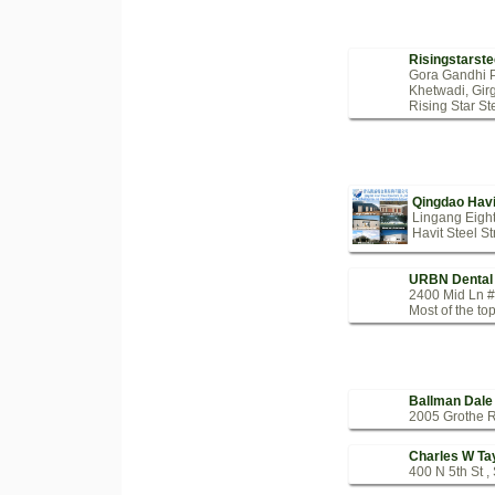
Risingstarste
Gora Gandhi P
Khetwadi, Gir
Rising Star Ste
Qingdao Havit
Lingang Eigh
Havit Steel St
URBN Dental
2400 Mid Ln #
Most of the top
Ballman Dale 
2005 Grothe R
Charles W Tay
400 N 5th St ,