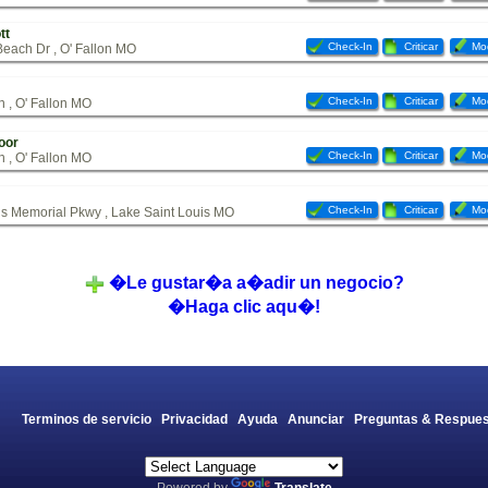
tt
Check-In
Criticar
Mod
each Dr , O' Fallon MO
Check-In
Criticar
Mod
 , O' Fallon MO
oor
Check-In
Criticar
Mod
 , O' Fallon MO
Check-In
Criticar
Mod
s Memorial Pkwy , Lake Saint Louis MO
�Le gustar�a a�adir un negocio?
�Haga clic aqu�!
Terminos de servicio
Privacidad
Ayuda
Anunciar
Preguntas & Respues