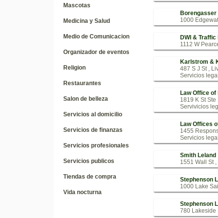
Mascotas
Borengasser 
1000 Edgewate
Medicina y Salud
Medio de Comunicacion
DWI & Traffic
1112 W Pearce
Organizador de eventos
Karlstrom & 
Religion
487 S J St , L
Servicios lega
Restaurantes
Law Office of
Salon de belleza
1819 K St Ste
Servivicios le
Servicios al domicilio
Law Offices o
Servicios de finanzas
1455 Respons
Servicios lega
Servicios profesionales
Smith Leland
Servicios publicos
1551 Wall St 
Tiendas de compra
Stephenson L
1000 Lake Sai
Vida nocturna
Stephenson L
780 Lakeside 