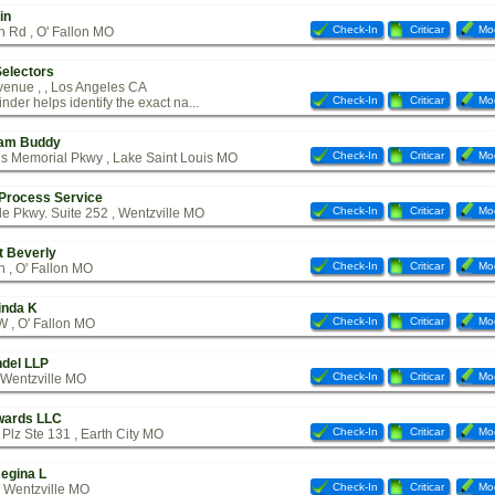
in
Check-In
Criticar
Mod
Rd , O' Fallon MO
Selectors
venue , , Los Angeles CA
Check-In
Criticar
Mod
nder helps identify the exact na...
iam Buddy
Check-In
Criticar
Mod
s Memorial Pkwy , Lake Saint Louis MO
 Process Service
Check-In
Criticar
Mod
e Pkwy. Suite 252 , Wentzville MO
t Beverly
Check-In
Criticar
Mod
 , O' Fallon MO
inda K
Check-In
Criticar
Mod
W , O' Fallon MO
del LLP
Check-In
Criticar
Mod
 Wentzville MO
wards LLC
Check-In
Criticar
Mod
 Plz Ste 131 , Earth City MO
egina L
Check-In
Criticar
Mod
 Wentzville MO