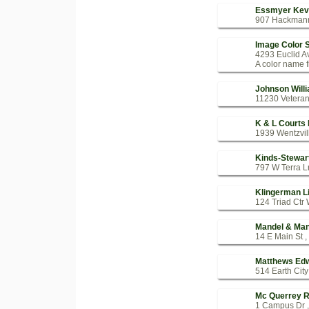
Essmyer Kev
907 Hackmann 
Image Color 
4293 Euclid A
A color name fi
Johnson Will
11230 Veteran
K & L Courts
1939 Wentzvill
Kinds-Stewar
797 W Terra Ln
Klingerman L
124 Triad Ctr 
Mandel & Man
14 E Main St ,
Matthews Ed
514 Earth City
Mc Querrey R
1 Campus Dr ,