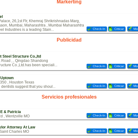
Markerting
el
alace, 26,1st Flr, Khemraj Shrikrishnadas Marg,
gaon, Mumbai, Maharashtra , Mumbai Maharashtra
Check-In
Criticar
Mod
el Industries is a leading Stain...
Publicidad
 Steel Structure Co.,ltd
t Road , , Qingdao Shandong
ructure Co.,Ltd.has been speciali...
Check-In
Criticar
Mod
 Uptown
350 , Houston Texas
Check-In
Criticar
Mod
 dentists suggest that you shoul...
Servicios profesionales
E & Patricia
Check-In
Criticar
Mod
d , Wentzville MO
lor Attorney At Law
Check-In
Criticar
Mod
 Saint Charles MO