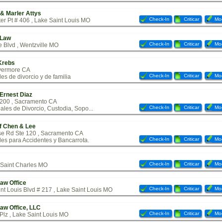
& Marler Attys
Check-In
Criticar
Mod
r Pt # 406 , Lake Saint Louis MO
 Law
Check-In
Criticar
Mod
 Blvd , Wentzville MO
Krebs
ivermore CA
Check-In
Criticar
Mod
les de divorcio y de familia
 Ernest Diaz
 200 , Sacramento CA
Check-In
Criticar
Mod
gales de Divorcio, Custodia, Sopo...
f Chen & Lee
e Rd Ste 120 , Sacramento CA
Check-In
Criticar
Mod
les para Accidentes y Bancarrota.
Check-In
Criticar
Mod
, Saint Charles MO
aw Office
Check-In
Criticar
Mod
nt Louis Blvd # 217 , Lake Saint Louis MO
aw Office, LLC
Check-In
Criticar
Mod
Plz , Lake Saint Louis MO