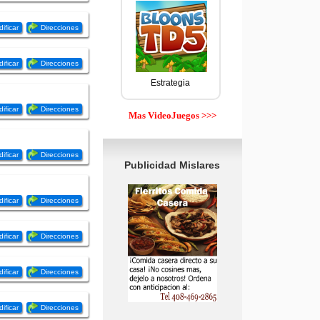
ificar
Direcciones
ificar
Direcciones
Estrategia
ificar
Direcciones
Mas VideoJuegos >>>
ificar
Direcciones
Publicidad Mislares
ificar
Direcciones
ificar
Direcciones
ificar
Direcciones
ificar
Direcciones