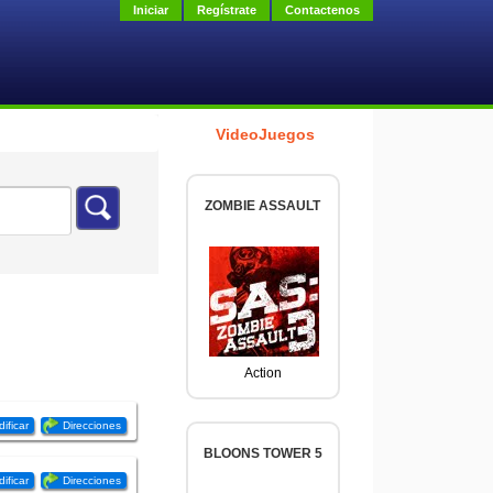
Iniciar
Regístrate
Contactenos
VideoJuegos
ZOMBIE ASSAULT
Action
ificar
Direcciones
BLOONS TOWER 5
ificar
Direcciones