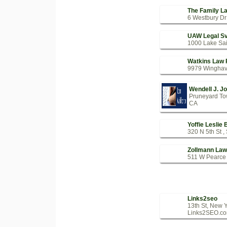
The Family L
6 Westbury Dr
UAW Legal Sv
1000 Lake Sai
Watkins Law 
9979 Winghave
Wendell J. J
Pruneyard Tow
CA
Yoffie Leslie
320 N 5th St ,
Zollmann Law
511 W Pearce 
Links2seo
13th St, New 
Links2SEO.com 