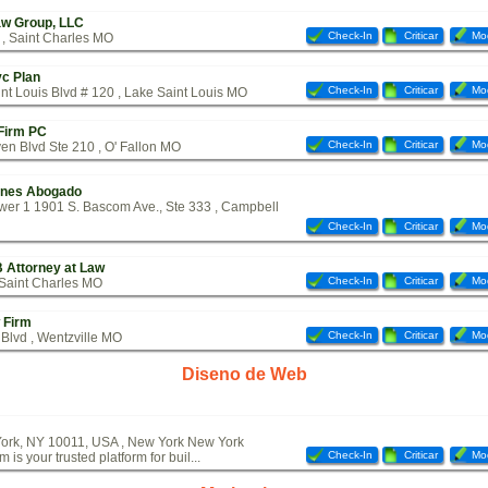
aw Group, LLC
Check-In
Criticar
Mod
 , Saint Charles MO
c Plan
Check-In
Criticar
Mod
nt Louis Blvd # 120 , Lake Saint Louis MO
Firm PC
Check-In
Criticar
Mod
n Blvd Ste 210 , O' Fallon MO
ones Abogado
er 1 1901 S. Bascom Ave., Ste 333 , Campbell
Check-In
Criticar
Mod
 B Attorney at Law
Check-In
Criticar
Mod
 Saint Charles MO
 Firm
Check-In
Criticar
Mod
Blvd , Wentzville MO
Diseno de Web
York, NY 10011, USA , New York New York
Check-In
Criticar
Mod
is your trusted platform for buil...