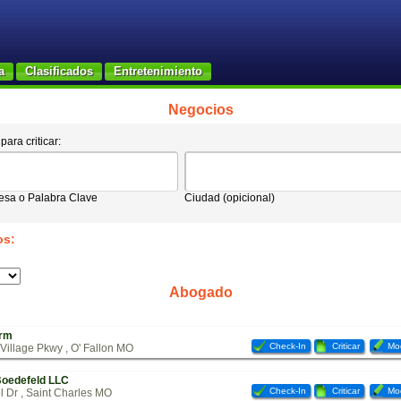
a
Clasificados
Entretenimiento
Negocios
ara criticar:
sa o Palabra Clave
Ciudad (opicional)
os:
Abogado
irm
Check-In
Criticar
Mod
Village Pkwy , O' Fallon MO
Boedefeld LLC
Check-In
Criticar
Mod
l Dr , Saint Charles MO