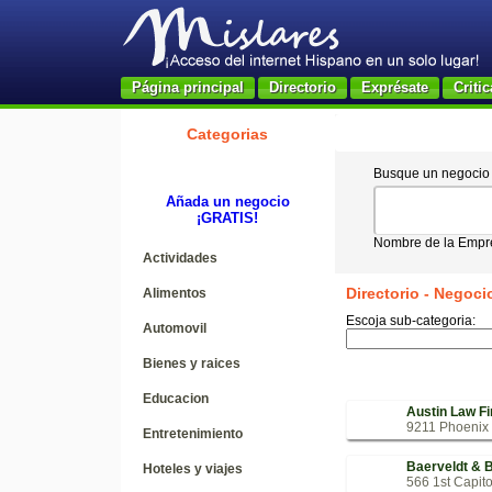
Página principal
Directorio
Exprésate
Critic
Categorias
Busque un negocio p
Añada un negocio
¡GRATIS!
Nombre de la Empre
Actividades
Directorio - Negoci
Alimentos
Escoja sub-categoria:
Automovil
Bienes y raices
Educacion
Austin Law F
9211 Phoenix 
Entretenimiento
Baerveldt & 
Hoteles y viajes
566 1st Capito