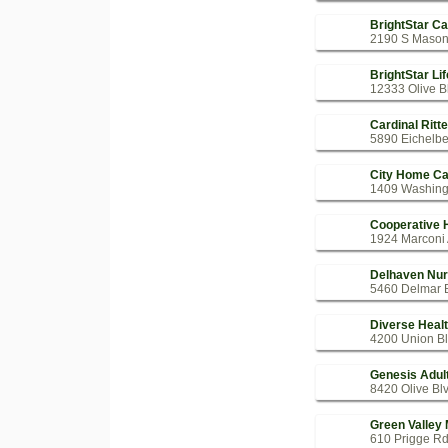
BrightStar Ca
2190 S Mason 
BrightStar Li
12333 Olive Bl
Cardinal Ritt
5890 Eichelber
City Home Ca
1409 Washingt
Cooperative
1924 Marconi 
Delhaven Nur
5460 Delmar B
Diverse Heal
4200 Union Bl
Genesis Adul
8420 Olive Blv
Green Valley
610 Prigge Rd