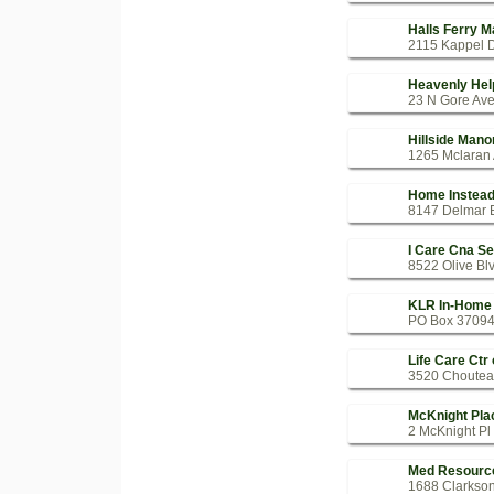
Halls Ferry M
2115 Kappel D
Heavenly Hel
23 N Gore Ave
Hillside Mano
1265 Mclaran 
Home Instead
8147 Delmar B
I Care Cna Se
8522 Olive Blv
KLR In-Home 
PO Box 37094 
Life Care Ctr 
3520 Chouteau
McKnight Pla
2 McKnight Pl 
Med Resourc
1688 Clarkson