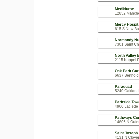
MediNurse
12852 Manches
Mercy Hospita
615 S New Bal
Normandy Nur
7301 Saint Ch
North Valley 
2115 Kappel D
Oak Park Car
6637 Berthold
Paraquad
5240 Oakland 
Parkside Tow
4960 Laclede 
Pathways Co
14805 N Outer
Saint Joseph
4131 N Clover