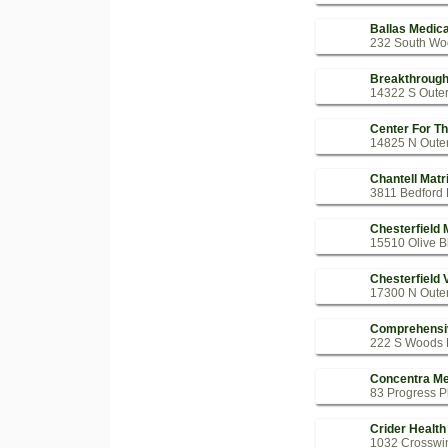
Ballas Medic
232 South Woo
Breakthrough 
14322 S Outer
Center For Th
14825 N Outer
Chantell Matr
3811 Bedford 
Chesterfield 
15510 Olive Bl
Chesterfield 
17300 N Outer
Comprehensiv
222 S Woods M
Concentra Me
83 Progress P
Crider Health
1032 Crosswin