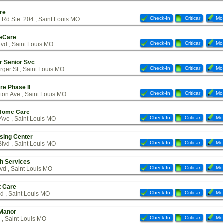
re
Check-In
Criticar
Mod
Rd Ste. 204 , Saint Louis MO
feCare
Check-In
Criticar
Mod
vd , Saint Louis MO
er Senior Svc
Check-In
Criticar
Mod
ger St , Saint Louis MO
re Phase II
Check-In
Criticar
Mod
on Ave , Saint Louis MO
 Home Care
Check-In
Criticar
Mod
Ave , Saint Louis MO
sing Center
Check-In
Criticar
Mod
lvd , Saint Louis MO
th Services
Check-In
Criticar
Mod
vd , Saint Louis MO
t Care
Check-In
Criticar
Mod
d , Saint Louis MO
 Manor
Check-In
Criticar
Mod
 , Saint Louis MO