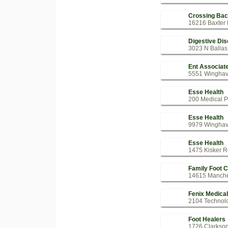
Crossing Bac
16216 Baxter 
Digestive Di
3023 N Ballas
Ent Associat
5551 Winghave
Esse Health
200 Medical P
Esse Health
9979 Winghave
Esse Health
1475 Kisker R
Family Foot 
14615 Manche
Fenix Medical
2104 Technolo
Foot Healers
1726 Clarkson