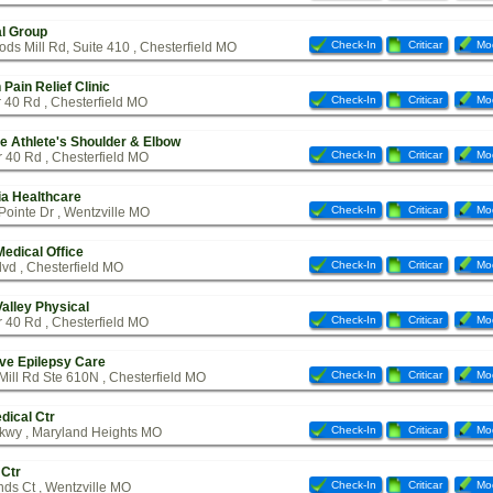
al Group
Check-In
Criticar
Mod
ds Mill Rd, Suite 410 , Chesterfield MO
Pain Relief Clinic
Check-In
Criticar
Mod
 40 Rd , Chesterfield MO
e Athlete's Shoulder & Elbow
Check-In
Criticar
Mod
 40 Rd , Chesterfield MO
ia Healthcare
Check-In
Criticar
Mod
Pointe Dr , Wentzville MO
Medical Office
Check-In
Criticar
Mod
vd , Chesterfield MO
Valley Physical
Check-In
Criticar
Mod
 40 Rd , Chesterfield MO
e Epilepsy Care
Check-In
Criticar
Mod
ill Rd Ste 610N , Chesterfield MO
dical Ctr
Check-In
Criticar
Mod
kwy , Maryland Heights MO
 Ctr
Check-In
Criticar
Mod
ds Ct , Wentzville MO