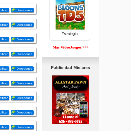
ificar
Direcciones
ificar
Direcciones
Estrategia
ificar
Direcciones
Mas VideoJuegos >>>
ificar
Direcciones
Publicidad Mislares
ificar
Direcciones
ificar
Direcciones
ificar
Direcciones
ificar
Direcciones
ificar
Direcciones