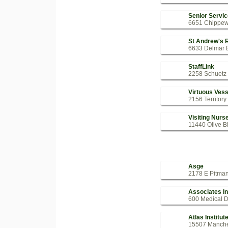
Senior Servic
6651 Chippewa
St Andrew's 
6633 Delmar B
StaffLink
2258 Schuetz 
Virtuous Ves
2156 Territory
Visiting Nurs
11440 Olive Bl
Asge
2178 E Pitman
Associates I
600 Medical D
Atlas Institut
15507 Manche