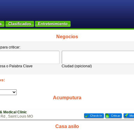
a
Clasificados
Entretenimiento
Negocios
ara criticar:
sa o Palabra Clave
Ciudad (opicional)
os:
Acumputura
 Medical Clinic
Check-In
Criticar
Mod
 Rd , Saint Louis MO
Casa asilo