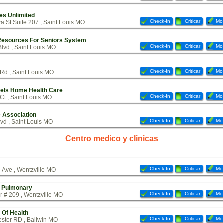
es Unlimited
Check-In
Criticar
Mod
 St Suite 207 , Saint Louis MO
Resources For Seniors System
Check-In
Criticar
Mod
lvd , Saint Louis MO
Check-In
Criticar
Mod
Rd , Saint Louis MO
sels Home Health Care
Check-In
Criticar
Mod
 Ct , Saint Louis MO
e Association
Check-In
Criticar
Mod
vd , Saint Louis MO
Centro medico y clinicas
Check-In
Criticar
Mod
 Ave , Wentzville MO
n Pulmonary
Check-In
Criticar
Mod
r # 209 , Wentzville MO
e Of Health
Check-In
Criticar
Mod
ster RD , Ballwin MO