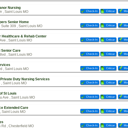
anor Nursing
Check-In
Criticar
Mod
r , Saint Louis MO
pers Senior Home
Check-In
Criticar
Mod
 Suite 309 , Saint Louis MO
r Healthcare & Rehab Center
Check-In
Criticar
Mod
Ave , Saint Louis MO
 Senior Care
Check-In
Criticar
Mod
lvd , Saint Louis MO
rvices
Check-In
Criticar
Mod
d , Saint Louis MO
Private Duty Nursing Services
Check-In
Criticar
Mod
, Saint Louis MO
of St Louis
Check-In
Criticar
Mod
 Ave , Saint Louis MO
ce Extended Care
Check-In
Criticar
Mod
, Saint Louis MO
es
Check-In
Criticar
Mod
 Rd , Chesterfield MO