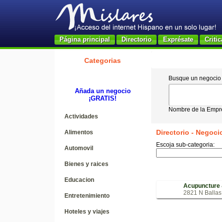
Página principal
Directorio
Exprésate
Critic
Categorias
Busque un negocio p
Añada un negocio
¡GRATIS!
Nombre de la Empre
Actividades
Directorio - Negoci
Alimentos
Escoja sub-categoria:
Automovil
Bienes y raices
Educacion
Acupuncture &
2821 N Ballas
Entretenimiento
Hoteles y viajes