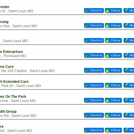
enter
Check-In
Criticar
Mod
Dr , Saint Louis MO
rsing
Check-In
Criticar
Mod
 Ave , Saint Louis MO
c
Check-In
Criticar
Mod
, Saint Louis MO
e Enterprises
Check-In
Criticar
Mod
 , Florissant MO
me Care
Check-In
Criticar
Mod
 Ste 104 Clayton , Saint Louis MO
h Extended Care
Check-In
Criticar
Mod
 Park Dr , Saint Louis MO
or On The Park
Check-In
Criticar
Mod
 Ave , Saint Louis MO
lth Group
Check-In
Criticar
Mod
s Rd , Saint Louis MO
re
Check-In
Criticar
Mod
vd , Saint Louis MO