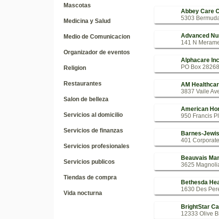
Mascotas
Abbey Care C
5303 Bermuda 
Medicina y Salud
Advanced Nu
Medio de Comunicacion
141 N Meramec
Organizador de eventos
Alphacare In
PO Box 28268 
Religion
Restaurantes
AM Healthcar
3837 Vaile Ave
Salon de belleza
American Ho
Servicios al domicilio
950 Francis Pl
Servicios de finanzas
Barnes-Jewis
401 Corporate
Servicios profesionales
Beauvais Man
Servicios publicos
3625 Magnolia
Tiendas de compra
Bethesda Hea
1630 Des Pere
Vida nocturna
BrightStar Ca
12333 Olive Bl