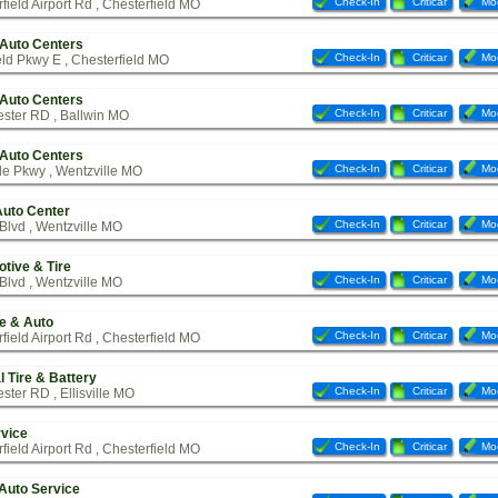
Check-In
Criticar
Mod
ield Airport Rd , Chesterfield MO
 Auto Centers
Check-In
Criticar
Mod
eld Pkwy E , Chesterfield MO
 Auto Centers
Check-In
Criticar
Mod
ster RD , Ballwin MO
 Auto Centers
Check-In
Criticar
Mod
le Pkwy , Wentzville MO
Auto Center
Check-In
Criticar
Mod
Blvd , Wentzville MO
tive & Tire
Check-In
Criticar
Mod
Blvd , Wentzville MO
e & Auto
Check-In
Criticar
Mod
ield Airport Rd , Chesterfield MO
l Tire & Battery
Check-In
Criticar
Mod
ter RD , Ellisville MO
rvice
Check-In
Criticar
Mod
ield Airport Rd , Chesterfield MO
 Auto Service