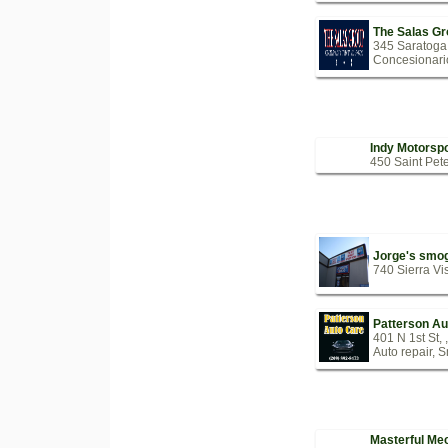
The Salas Gr
345 Saratoga
Concesionario
Indy Motorsp
450 Saint Pet
Jorge's smog 
740 Sierra Vi
Patterson Au
401 N 1st St, 
Auto repair, S
Masterful Mec