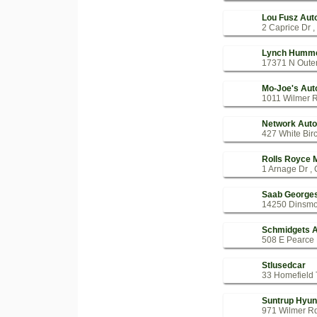
Lou Fusz Aut
2 Caprice Dr ,
Lynch Humm
17371 N Outer
Mo-Joe's Aut
1011 Wilmer R
Network Auto
427 White Birc
Rolls Royce 
1 Arnage Dr , 
Saab George
14250 Dinsmoo
Schmidgets A
508 E Pearce 
Stlusedcar
33 Homefield T
Suntrup Hyun
971 Wilmer Rd