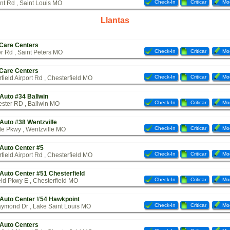
Check-In
Criticar
Mod
nt Rd , Saint Louis MO
Llantas
 Care Centers
Check-In
Criticar
Mod
r Rd , Saint Peters MO
 Care Centers
Check-In
Criticar
Mod
ield Airport Rd , Chesterfield MO
Auto #34 Ballwin
Check-In
Criticar
Mod
ster RD , Ballwin MO
Auto #38 Wentzville
Check-In
Criticar
Mod
le Pkwy , Wentzville MO
Auto Center #5
Check-In
Criticar
Mod
ield Airport Rd , Chesterfield MO
Auto Center #51 Chesterfield
Check-In
Criticar
Mod
eld Pkwy E , Chesterfield MO
 Auto Center #54 Hawkpoint
Check-In
Criticar
Mod
ymond Dr , Lake Saint Louis MO
 Auto Centers