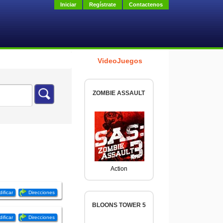
Iniciar
Regístrate
Contactenos
VideoJuegos
ZOMBIE ASSAULT
Action
ificar
Direcciones
BLOONS TOWER 5
ificar
Direcciones