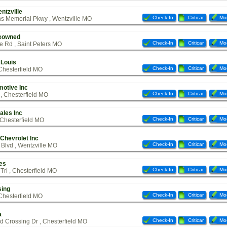
ntzville
Check-In
Criticar
Mod
s Memorial Pkwy , Wentzville MO
eowned
Check-In
Criticar
Mod
e Rd , Saint Peters MO
 Louis
Check-In
Criticar
Mod
Chesterfield MO
motive Inc
Check-In
Criticar
Mod
, Chesterfield MO
ales Inc
Check-In
Criticar
Mod
 Chesterfield MO
Chevrolet Inc
Check-In
Criticar
Mod
Blvd , Wentzville MO
les
Check-In
Criticar
Mod
rl , Chesterfield MO
ing
Check-In
Criticar
Mod
Chesterfield MO
a
Check-In
Criticar
Mod
 Crossing Dr , Chesterfield MO