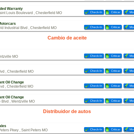
nded Warranty
Check-In
Criticar
Mod
Saint Louis Boulevard , Chesterfield MO
Motorcars
Check-In
Criticar
Mod
ld Industrial Blvd , Chesterfield MO
Cambio de aceite
Check-In
Criticar
Mod
entzville MO
Check-In
Criticar
Mod
vd , Chesterfield MO
tant Oil Change
Check-In
Criticar
Mod
vd , Chesterfield MO
tant Oil Change
Check-In
Criticar
Mod
 Blvd , Wentzville MO
Distribuidor de autos
ales
Check-In
Criticar
Mod
Peters Pkwy , Saint Peters MO