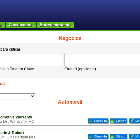
a
Clasificados
Entretenimiento
Negocios
ara criticar:
sa o Palabra Clave
Ciudad (opicional)
os:
Automovil
omotive Warranty
Check-In
Criticar
Mod
a Dr , Wentzville MO
orie & Robert
Check-In
Criticar
Mod
vd , Chesterfield MO