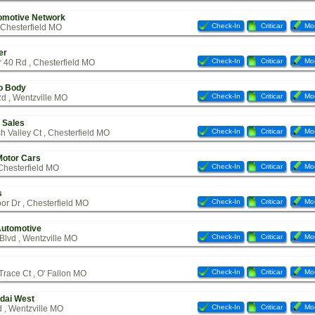
omotive Network
Check-In
Criticar
Mod
 Chesterfield MO
er
Check-In
Criticar
Mod
 40 Rd , Chesterfield MO
o Body
Check-In
Criticar
Mod
d , Wentzville MO
 Sales
Check-In
Criticar
Mod
h Valley Ct , Chesterfield MO
Motor Cars
Check-In
Criticar
Mod
Chesterfield MO
s
Check-In
Criticar
Mod
r Dr , Chesterfield MO
utomotive
Check-In
Criticar
Mod
Blvd , Wentzville MO
Check-In
Criticar
Mod
race Ct , O' Fallon MO
dai West
Check-In
Criticar
Mod
 , Wentzville MO