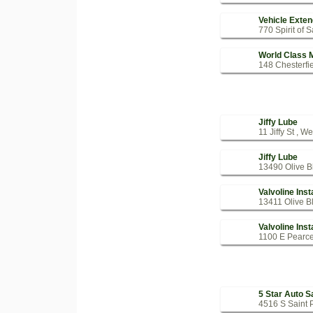
Vehicle Exte
770 Spirit of 
World Class 
148 Chesterfie
Jiffy Lube
11 Jiffy St , W
Jiffy Lube
13490 Olive Bl
Valvoline Ins
13411 Olive Bl
Valvoline Ins
1100 E Pearce
5 Star Auto S
4516 S Saint 