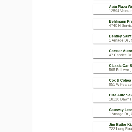
Auto Plaza We
12594 Veteran
Behlmann Pr
4740 N Servic
Bentley Saint
1 Arnage Dr , 
Carstar Auto
47 Caprice Dr 
Classic Car S
595 Bell Ave ,
Cox & Cohea 
851 W Pearce 
Elite Auto Sa
18120 Dawns T
Gateway Leas
1 Arnage Dr , 
Jim Butler Ki
722 Long Road