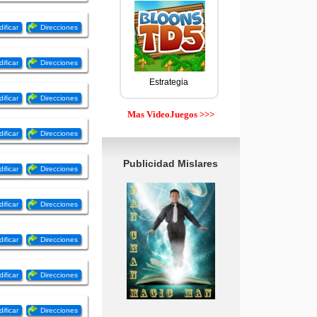
ificar
Direcciones
ificar
Direcciones
Estrategia
ificar
Direcciones
Mas VideoJuegos >>>
ificar
Direcciones
Publicidad Mislares
ificar
Direcciones
ificar
Direcciones
ificar
Direcciones
ificar
Direcciones
ificar
Direcciones