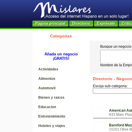
Página principal
Directorio
Exprésate
Critic
Categorias
Busque un negocio p
Añada un negocio
¡GRATIS!
Nombre de la Empre
Actividades
Directorio - Negoci
Alimentos
Escoja sub-categoria:
Automovil
Bienes y raices
Educacion
American Aut
933 Main Plaz
Entretenimiento
Bareford Marj
Hoteles y viajes
15201 Olive Bl