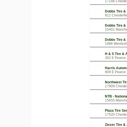
17146 Chesterf
Dobbs Tire &
912 Chesterfi
Dobbs Tire &
15401 Manche
Dobbs Tire &
1986 Wentzvil
H & S Tire & 
302 E Pearce 
Harris Automo
909 E Pearce 
Northwest Tir
17909 Chesterf
NTB - Nationa
15655 Manches
Plaza Tire Se
17520 Chesterf
Zisser Tire &