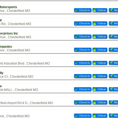
Motorsports
Check-In
Criticar
Mod
ve , Chesterfield MO
M
Check-In
Criticar
Mod
 Rd , Chesterfield MO
erprises Inc
Check-In
Criticar
Mod
Ave , Chesterfield MO
mpanies
Check-In
Criticar
Mod
ve , Chesterfield MO
Check-In
Criticar
Mod
ld Industrial Blvd , Chesterfield MO
lly
Check-In
Criticar
Mod
ce Ct , Chesterfield MO
me
Check-In
Criticar
Mod
eld MALL , Chesterfield MO
Check-In
Criticar
Mod
ield Airport Rd # G , Chesterfield MO
Check-In
Criticar
Mod
vd , Chesterfield MO