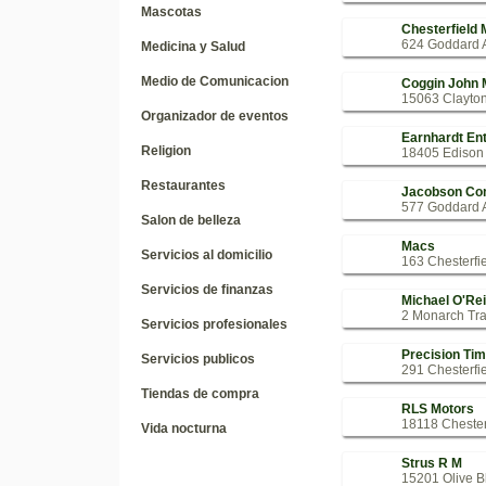
Mascotas
Chesterfield 
624 Goddard A
Medicina y Salud
Medio de Comunicacion
Coggin John 
15063 Clayton
Organizador de eventos
Earnhardt Ent
Religion
18405 Edison 
Restaurantes
Jacobson Co
577 Goddard A
Salon de belleza
Macs
Servicios al domicilio
163 Chesterfie
Servicios de finanzas
Michael O'Rei
2 Monarch Tra
Servicios profesionales
Precision Ti
Servicios publicos
291 Chesterfi
Tiendas de compra
RLS Motors
18118 Chesterf
Vida nocturna
Strus R M
15201 Olive Bl