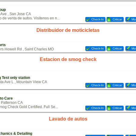
oup
 Ave , San Jose CA
 de venta de autos. Visitenos en n...
Check-In
Criticar
Mod
Distribuidor de moticicletas
orts
Check-In
Criticar
Mod
ers Howell Rd , Saint Charles MO
Estacion de smog check
Test only station
sta Ave L , Mountain View CA
Check-In
Criticar
Mod
to Care
, Patterson CA
mog Check Gold Certified. Full Se...
Check-In
Criticar
Mod
Lavado de autos
hanics & Detailing